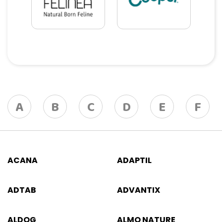
A
B
C
D
E
F
ACANA
ADAPTIL
ADTAB
ADVANTIX
ALDOG
ALMO NATURE