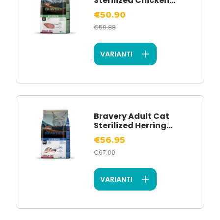
Sterilized Chicken...
€50.90
€59.88
VARIANTI
Bravery Adult Cat
Sterilized Herring...
€56.95
€67.00
VARIANTI