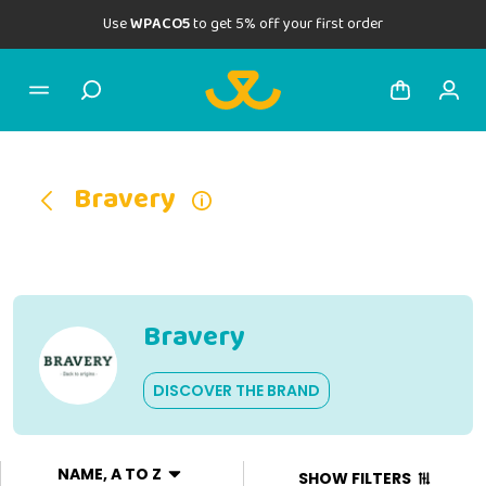
Use
WPACO5
to get 5% off your first order
Bravery
Bravery
DISCOVER THE BRAND
NAME, A TO Z
SHOW FILTERS