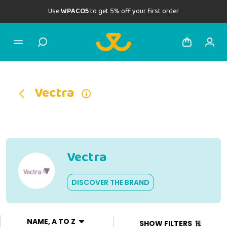
Use
WPACO5
to get 5% off your first order
Vectra
Vectra
DISCOVER THE BRAND
NAME, A TO Z
SHOW FILTERS