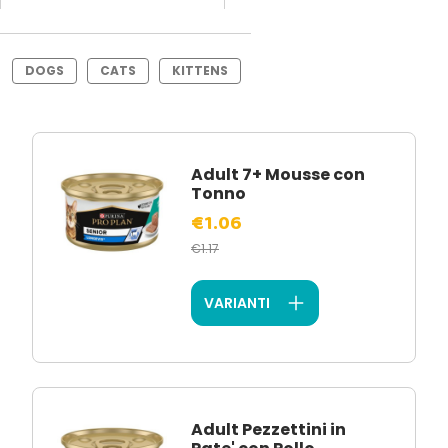
DOGS
CATS
KITTENS
Adult 7+ Mousse con
Tonno
€1.06
€1.17
VARIANTI
Adult Pezzettini in