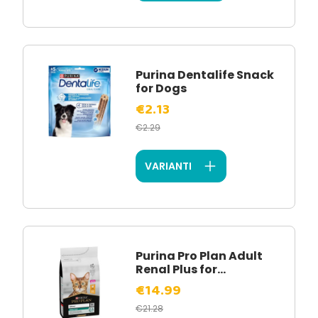
Purina Dentalife Snack
for Dogs
€2.13
€2.29
VARIANTI
Purina Pro Plan Adult
Renal Plus for...
€14.99
€21.28