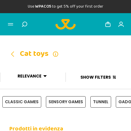
Use
WPACO5
to get 5% off your first order
Cat toys
RELEVANCE
SHOW FILTERS
CLASSIC GAMES
SENSORY GAMES
TUNNEL
GADG
Prodotti in evidenza