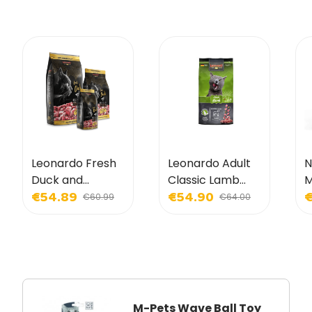
Leonardo Fresh
Leonardo Adult
N
Duck and
Classic Lamb
M
€54.89
€54.90
€
Chicken Dry
Dry Food for
K
€60.99
€64.00
Food for Cats
Cats
a
P
f
M-Pets Wave Ball Toy