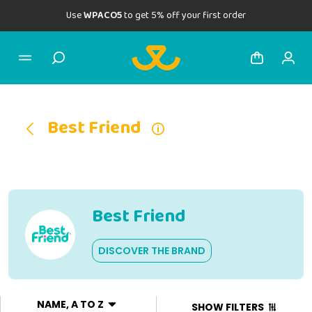
Use
WPACO5
to get 5% off your first order
Best Friend
Best Friend
DISCOVER THE BRAND
NAME, A TO Z
SHOW FILTERS