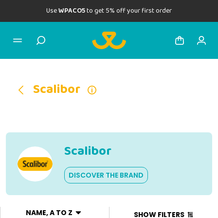
Use
WPACO5
to get 5% off your first order
Scalibor
Scalibor
DISCOVER THE BRAND
NAME, A TO Z
SHOW FILTERS