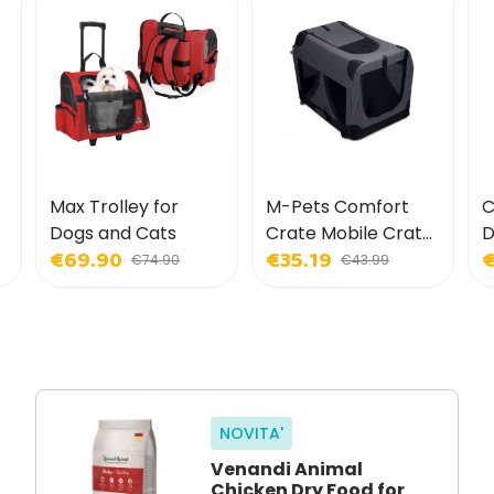
Max Trolley for
M-Pets Comfort
C
Dogs and Cats
Crate Mobile Crate
D
€69.90
€35.19
€
for Dogs and Cats
€74.90
€43.99
NOVITA'
Venandi Animal
Chicken Dry Food for