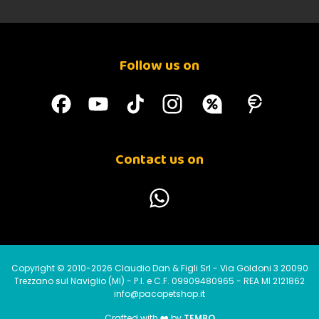
Follow us on
Contact us on
Copyright © 2010-2026 Claudio Dan & Figli Srl - Via Goldoni 3 20090
Trezzano sul Naviglio (MI) - P.I. e C.F. 09909480965 - REA MI 2121862
info@pacopetshop.it
Crafted with ❤️ by
TEMBO