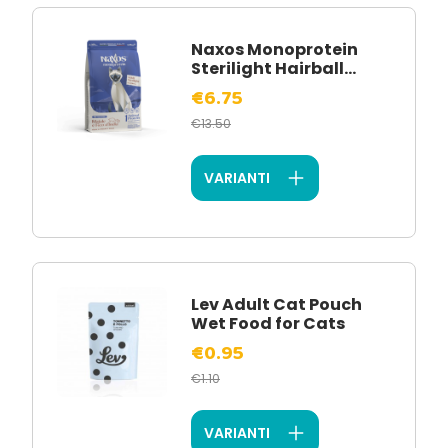
Naxos Monoprotein
Sterilight Hairball...
€6.75
€13.50
VARIANTI
Lev Adult Cat Pouch
Wet Food for Cats
€0.95
€1.10
VARIANTI