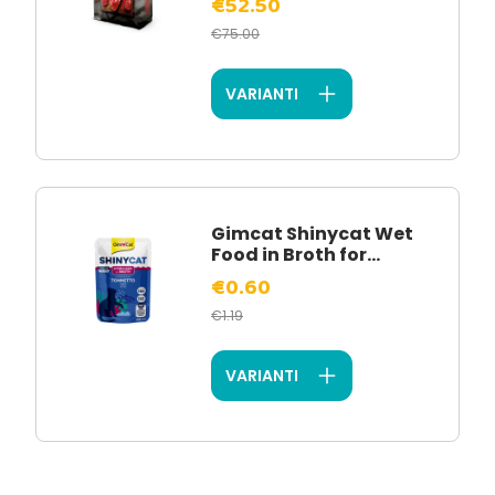
€52.50
€75.00
VARIANTI
Gimcat Shinycat Wet
Food in Broth for...
€0.60
€1.19
VARIANTI