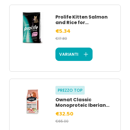
Prolife Kitten Salmon
and Rice for...
€5.34
€17.80
VARIANTI
PREZZO TOP
Ownat Classic
Monoproteic Iberian...
€32.50
€65.00