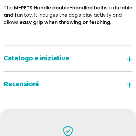
The
M-PETS Handle double-handled ball
is a
durable
and fun
toy. It indulges the dog's play activity and
allows
easy grip when throwing or fetching
.
M-PETS Handly Ball with Double Handle
With handles made of TPL
WRITE YOUR REVIEW
One size