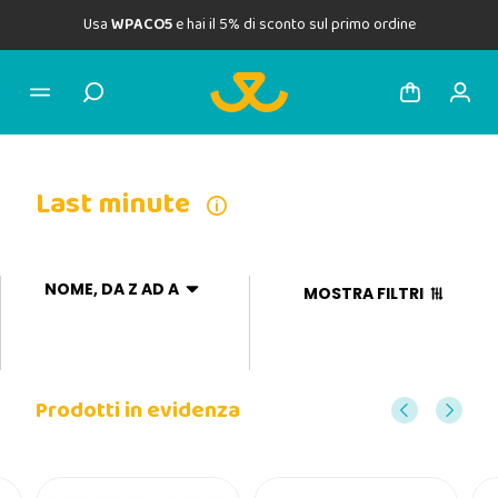
Usa
WPACO5
e hai il 5% di sconto sul primo ordine
Last minute
NOME, DA Z AD A
MOSTRA FILTRI
Prodotti in evidenza