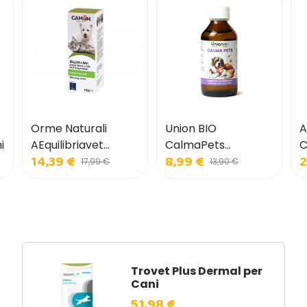
Orme Naturali
Union BIO
A
i
AEquilibriavet
CalmaPets
C
14,39 €
8,99 €
2
Sospensione Orale
Calmante per Cani
17,99 €
13,90 €
per Cani e Gatti
e Gatti
Trovet Plus Dermal per
Cani
51,98 €