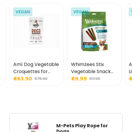
VEGAN
VEGAN
Amì Dog Vegetable
Whimzees Stix
A
Croquettes for
Vegetable Snack
L
€63.90
€9.99
€
Dogs
for Dogs
D
€75.90
€11.90
M-Pets Play Rope for
Dogs