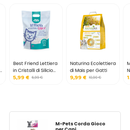
Best Friend Lettiera
Naturina Ecolettiera
M
i
in Cristalli di Silicio
di Mais per Gatti
N
5,99 €
9,99 €
1
per Gatti
6,99 €
10,90 €
M-Pets Corda Gioco
per Cani