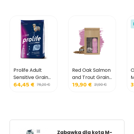
Prolife Adult
Red Oak Salmon
O
Sensitive Grain
and Trout Grain
M
64,45 €
19,90 €
3
Free Sole and
Free dla małych
I
76,20 €
21,90 €
Potatoes dla
psów
p
średnich i dużych
psów
Zabawka dla kota M-