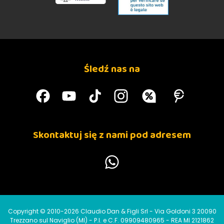
Śledź nas na
Skontaktuj się z nami pod adresem
Copyright © 2010-2026 Claudio Dan & Figli Srl - Via Goldoni 3 20090
Trezzano sul Naviglio (MI) - P.I. e C.F. 09909480965 - REA MI 2121862