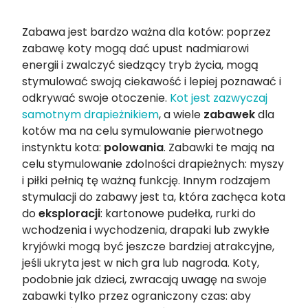
Zabawa jest bardzo ważna dla kotów: poprzez
zabawę koty mogą dać upust nadmiarowi
energii i zwalczyć siedzący tryb życia, mogą
stymulować swoją ciekawość i lepiej poznawać i
odkrywać swoje otoczenie.
Kot jest zazwyczaj
samotnym drapieżnikiem
, a wiele
zabawek
dla
kotów ma na celu symulowanie pierwotnego
instynktu kota:
polowania
. Zabawki te mają na
celu stymulowanie zdolności drapieżnych: myszy
i piłki pełnią tę ważną funkcję. Innym rodzajem
stymulacji do zabawy jest ta, która zachęca kota
do
eksploracji
: kartonowe pudełka, rurki do
wchodzenia i wychodzenia, drapaki lub zwykłe
kryjówki mogą być jeszcze bardziej atrakcyjne,
jeśli ukryta jest w nich gra lub nagroda. Koty,
podobnie jak dzieci, zwracają uwagę na swoje
zabawki tylko przez ograniczony czas: aby