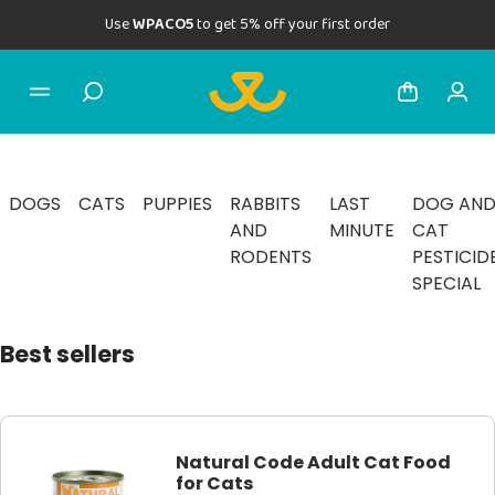
Use
WPACO5
to get 5% off your first order
DOGS
CATS
PUPPIES
RABBITS
LAST
DOG AN
AND
MINUTE
CAT
RODENTS
PESTICID
SPECIAL
Best sellers
Natural Code Adult Cat Food
for Cats