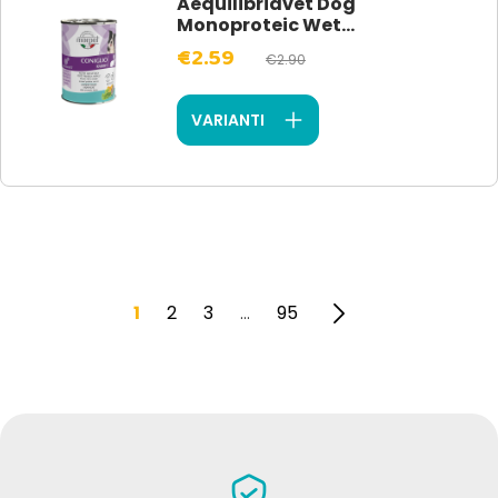
Aequilibriavet Dog
Monoproteic Wet...
€2.59
€2.90
VARIANTI
1
2
3
95
…