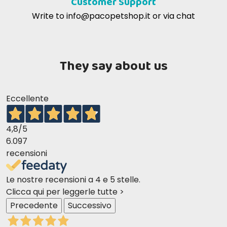
Customer Support
Write to
info@pacopetshop.it
or via chat
They say about us
Eccellente
4,8
/5
6.097
recensioni
Le nostre recensioni a 4 e 5 stelle.
Clicca qui per leggerle tutte >
Precedente
Successivo