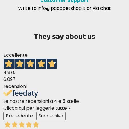
Customer Support
buonissimo per i miei gatti ormai un po' anziani
Write to
info@pacopetshop.it
or via chat
Nutritional additives
Claudia c
21-03-2017
They say about us
Tutto perfetto. Consigliatissimo.
Technological additives
Eccellente
4,8
/5
6.097
recensioni
Le nostre recensioni a 4 e 5 stelle.
Indicative Daily
Clicca qui per leggerle tutte >
Precedente
Successivo