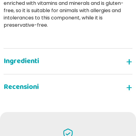
enriched with vitamins and minerals and is gluten-
free, so it is suitable for animals with allergies and
intolerances to this component, while it is
preservative-free.
Complementary wet food for neutered cats
with cod
Composition
WRITE YOUR REVIEW
Nutritional additives
Lorena Maria G
17-05-2022
Ottimi prodotti a prezzi competitivi, consegna puntuale, fornitore