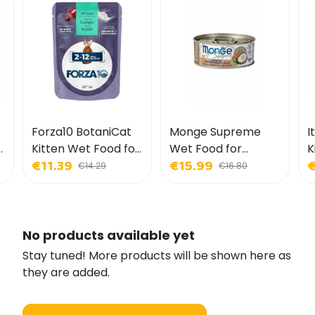
Forza10 BotaniCat
Monge Supreme
I
Kitten Wet Food for
Wet Food for
K
€11.39
€15.99
€
Kittens
Kittens
K
€14.29
€16.80
No products available yet
Stay tuned! More products will be shown here as
they are added.