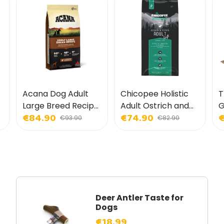
Acana Dog Adult
Chicopee Holistic
T
Large Breed Recipe
Adult Ostrich and
G
€84.90
€74.90
€
for Dogs
Potatoes for Dogs
D
€93.90
€82.90
Deer Antler Taste for
Dogs
€18.99