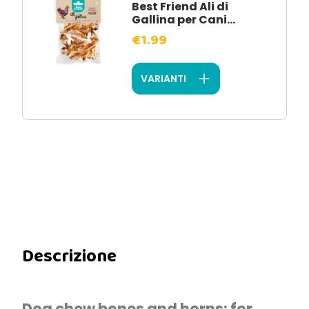
Best Friend Ali di
Gallina per Cani...
€1.99
VARIANTI
Descrizione
Dog chew bones and horns: for