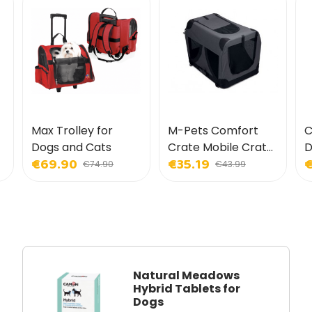
Max Trolley for
M-Pets Comfort
C
Dogs and Cats
Crate Mobile Crate
D
€69.90
€35.19
€
for Dogs and Cats
€74.90
€43.99
Natural Meadows
Hybrid Tablets for
Dogs