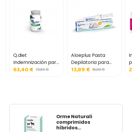
Q.diet
Aloeplus Pasta
I
Indemnización para
Depilatoria para
p
63,40 €
13,89 €
2
perros y gatos
Gatos
73,50 €
15,00 €
Orme Naturali
comprimidos
híbridos...