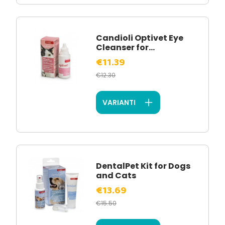
Candioli Optivet Eye
Cleanser for...
€11.39
€12.30
VARIANTI
DentalPet Kit for Dogs
and Cats
€13.69
€15.50