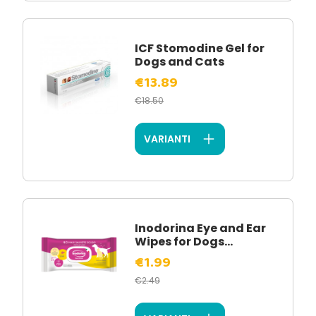
ICF Stomodine Gel for
Dogs and Cats
€13.89
€18.50
VARIANTI
Inodorina Eye and Ear
Wipes for Dogs...
€1.99
€2.49