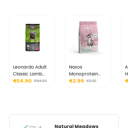
Leonardo Adult
Naxos
A
Classic Lamb
Monoprotein
H
€54.90
€2.99
€
Dry Food for
Kitten Blue Fish
H
€64.00
€3.30
Cats
and
A
Pomegranate
S
for Kittens
Natural Meadows