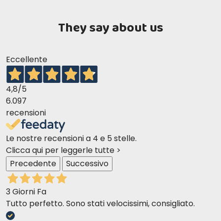
They say about us
Sachet chemical analysis
Eccellente
4,8
/5
6.097
recensioni
Le nostre recensioni a 4 e 5 stelle.
ACounsels for proper use
Clicca qui per leggerle tutte >
Precedente
Successivo
3 Giorni Fa
Tutto perfetto. Sono stati velocissimi, consigliato.