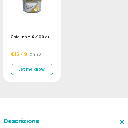
Chicken
-
6x100 gr
€12.49
€13.80
Let me know.