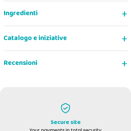
Complete moist dietary food for adult cats with
struvite urolithiasis
Composition
Wet in a can (beef)
:
Indications
:
WRITE YOUR REVIEW
Wet can (chicken)
:
Contraindications
:
Zaira C
01-03-2022
Ottimo prodotto con ottima appetibilità, alterno scatolette e
bustine perché il mio gatto mangia solo questo
Wet sachet
:
Pork, chicken (min.18%), salmon, potato
Secure site
starch, rice, vitamins, minerals, dextrose
Your payments in total security