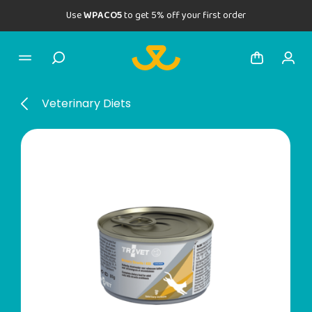
Use
WPACO5
to get 5% off your first order
Veterinary Diets