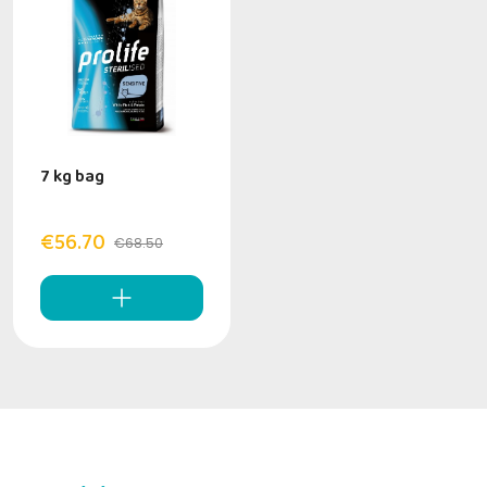
7 kg bag
€56.70
€68.50