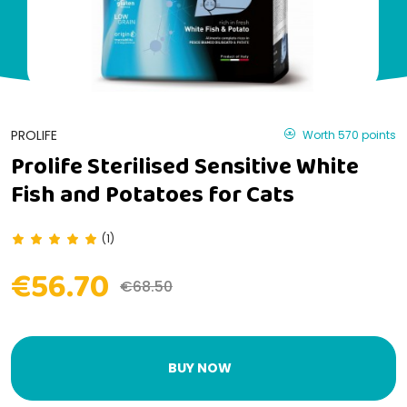
PROLIFE
Worth 570 points
Prolife Sterilised Sensitive White
Fish and Potatoes for Cats
(1)
€56.70
€68.50
BUY NOW