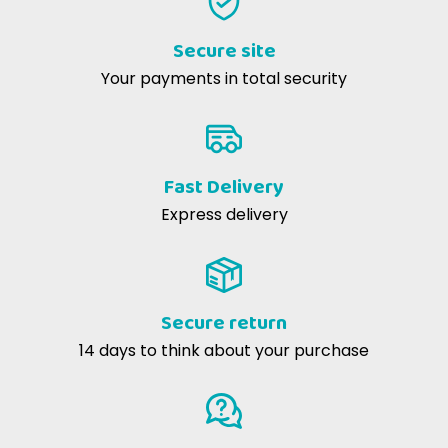
Crocchette in linea con le preferenze dei gatti :)
Secure site
Your payments in total security
˅ Analytical Components.
Fast Delivery
Nutrigenomics
Express delivery
Nutrigenomics
philosophy Prolife now
meets and espouses
Secure return
˅ Additives (kg): Nutritional additives.
14 days to think about your purchase
All the benefits of fresh meat