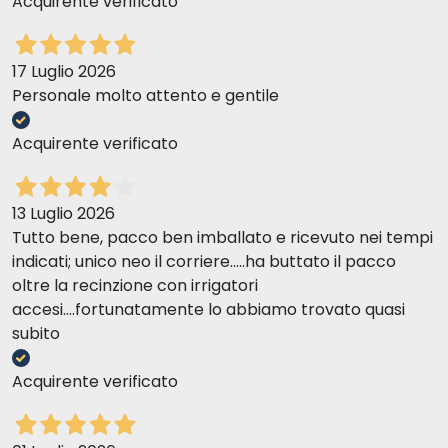
Acquirente verificato
a conscious choice
17 Luglio 2026
Prolife recipes
Personale molto attento e gentile
originally intended for human consumption
Acquirente verificato
13 Luglio 2026
This is the case, for example, with rice
Tutto bene, pacco ben imballato e ricevuto nei tempi
only
grains that meet certain,
indicati; unico neo il corriere.....ha buttato il pacco
strict aesthetic parameters such as size,
oltre la recinzione con irrigatori
accesi....fortunatamente lo abbiamo trovato quasi
Prolife
nutritional value is
subito
perfectly identical
Acquirente verificato