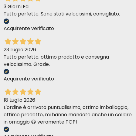
3 Giorni Fa
Human Grade raw materials and eco-
Tutto perfetto. Sono stati velocissimi, consigliato.
sustainability
Acquirente verificato
increase in
productivity is matched by a drastic reduction in
demand due to global population decline
23 Luglio 2026
Tutto perfetto, ottimo prodotto e consegna
velocissima. Grazie.
Acquirente verificato
Misallocated resources,
while soil, forests, water, air quality and
biodiversity continue to degrade
18 Luglio 2026
L'ordine è arrivato puntualissimo, ottimo imballaggio,
sustainable
ottimo prodotto, mi hanno mandato anche un collare
in omaggio 😍 veramente TOP!