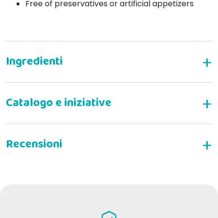
Free of preservatives or artificial appetizers
Prolife
Prolife Sterilized with White
Fish and Potatoes
Nutrigenomics
˅ Composition.
raw materials for human use
WRITE YOUR REVIEW
Nutrigenomics.
Rosanna M
21-12-2020
to the body