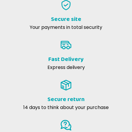
Ottimo prodotto il mio gatto lo adora...
Secure site
Michela O
12-08-2022
Your payments in total security
Cibo preferito dal mio piccolo cucciolo introvabile nei vari negozi
soddisfatta da questo sito in quanto l'ho trovato anche in offerta.
Fast Delivery
Express delivery
Secure return
14 days to think about your purchase