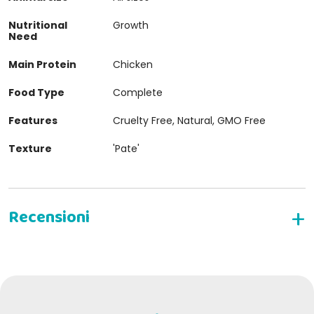
Nutritional
Growth
Need
Main Protein
Chicken
Food Type
Complete
Features
Cruelty Free, Natural, GMO Free
Texture
'Pate'
WRITE YOUR REVIEW
Michela O
07-09-2022