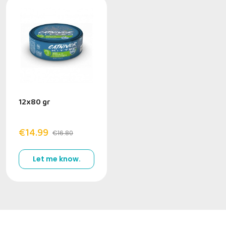
12x80 gr
€14.99
€16.80
Let me know.