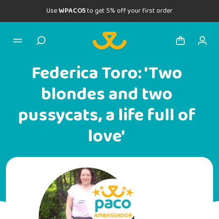
Use
WPACO5
to get 5% off your first order
Federica Toro: 'Two
blondes and two
pussycats, a life full of
love'