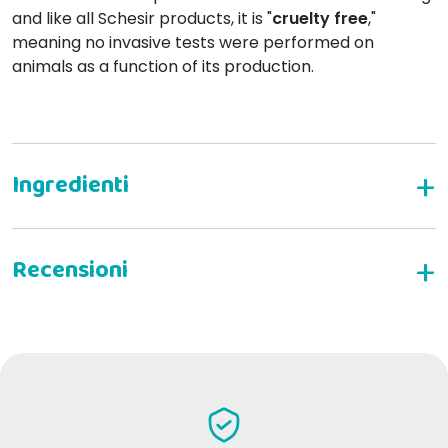
and like all Schesir products, it is "
cruelty free
,"
meaning no invasive tests were performed on
animals as a function of its production.
WRITE YOUR REVIEW
Cristina F
17-04-2020
Buon prodotto. So che c’ è di meglio ma per variare anche questo
prodotto è molto apprezzato!