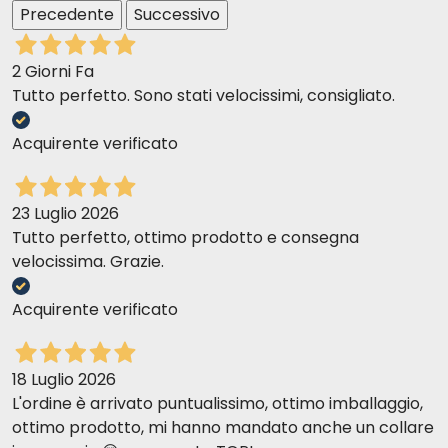
>6kg
Precedente
Daily ration (dry) +15 g dry
Successivo
2 Giorni Fa
Cat weight:
Daily ration (pouch+dry):
Tutto perfetto. Sono stati velocissimi, consigliato.
5kg
3 pouches+20 g dry
6kg
3 pouches+ 35 g dry
Acquirente verificato
8kg
3 pouches+ 65 g dry
>8kg
Daily ration (dry) +15 g dry
23 Luglio 2026
Tutto perfetto, ottimo prodotto e consegna
velocissima. Grazie.
Acquirente verificato
18 Luglio 2026
L'ordine è arrivato puntualissimo, ottimo imballaggio,
ottimo prodotto, mi hanno mandato anche un collare