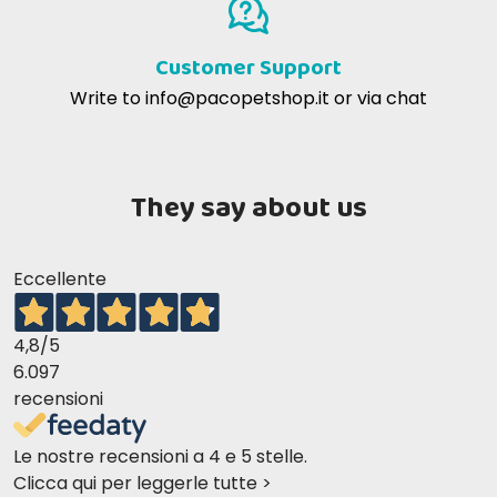
3b202 (0.65 mg/kg)
Customer Support
Copper sulfate pentahydrate (4.1 mg/kg)
Write to
info@pacopetshop.it
or via chat
Manganous sulfate monohydrate (5.9 mg/kg)
Zinc sulfate monohydrate (82 mg/kg)
They say about us
Preservatives
Eccellente
With preservatives
4,8
/5
6.097
Cat weight:
Daily ration (pouch+dry):
recensioni
4kg
3 pouches + 10g dry
5kg
3 pouches+ 25g dry
Le nostre recensioni a 4 e 5 stelle.
Clicca qui per leggerle tutte >
6kg
3 pouches + 40 g dry