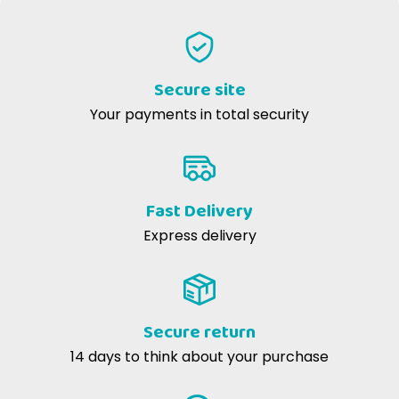
CONTRAINDICATIONS
Growth and reproduction
Crude oils and fats: 2.5%.
Crude ash: 2.7%
Secure site
Your payments in total security
Crude fiber: 1.6%
Taurine (1400 mg/kg)
Fast Delivery
Energy value (0.67 kcal/g)
Express delivery
Nutritional additives
vitamin A (1100 IU/kg)
Secure return
vitamin D3 (160 IU/kg)
14 days to think about your purchase
Ferrous sulfate monohydrate (33 mg/kg)