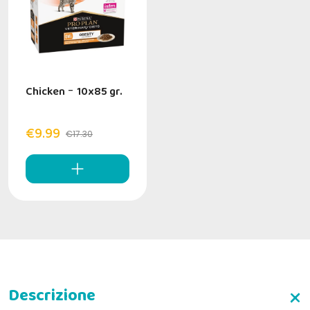
Chicken
-
10x85 gr.
€9.99
€17.30