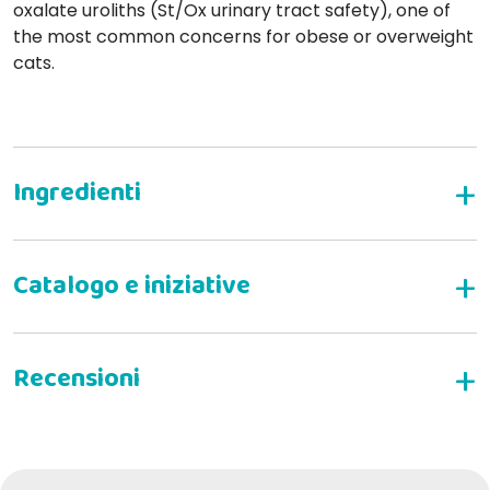
oxalate uroliths (St/Ox urinary tract safety), one of
the most common concerns for obese or overweight
cats.
INDICATIONS
Obesity
Analytical Components.
Constipation
Hyperlipidemia
Moisture: 80.0%
Diabetes mellitus in overweight cats
WRITE YOUR REVIEW
Protein: 10.6%.