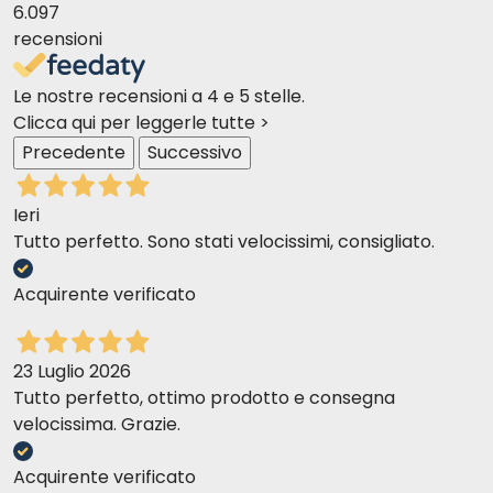
ideal weight
daily ration
6.097
2-3 kg
200-300 g
recensioni
4-5 kg
350 - 420 g
6-8 kg
490 - 600 g
Le nostre recensioni a 4 e 5 stelle.
9-10 kg
650 - 700 g
Clicca qui per leggerle tutte >
Precedente
Successivo
Ieri
Tutto perfetto. Sono stati velocissimi, consigliato.
Acquirente verificato
23 Luglio 2026
Tutto perfetto, ottimo prodotto e consegna
velocissima. Grazie.
Acquirente verificato