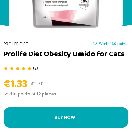
PROLIFE DIET
Worth 160 points
Prolife Diet Obesity Umido for Cats
(2)
€1.33
€1.70
Sold in packs of
12 pieces
BUY NOW