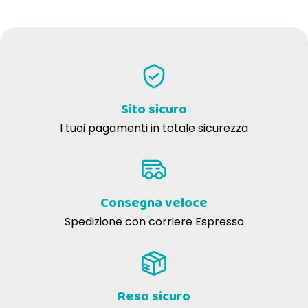
03-10-2022
la mia gatta li mangia molto volentieri
MARIELLA R
04-04-2019
Piace molto, ottimo prodotto, inizialmente ne mangiano tanto poi
via via si saziano e basta meno
Sito sicuro
I tuoi pagamenti in totale sicurezza
Consegna veloce
Spedizione con corriere Espresso
Reso sicuro