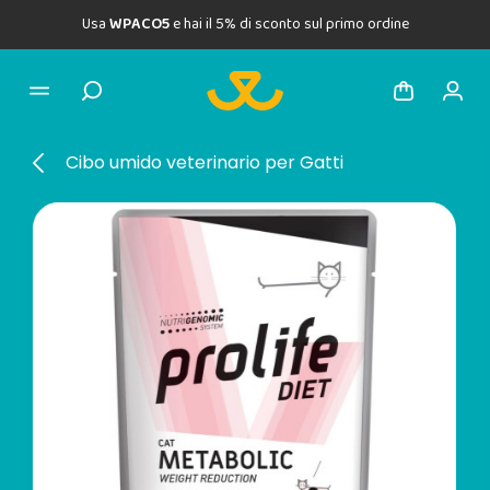
Usa
WPACO5
e hai il 5% di sconto sul primo ordine
Cibo umido veterinario per Gatti