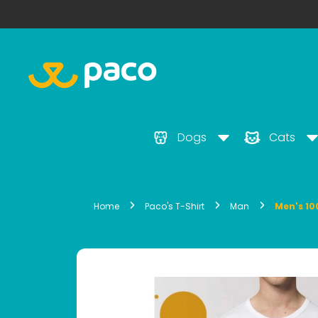
Dogs
Cats
Home
Paco's T-Shirt
Man
Men's 10