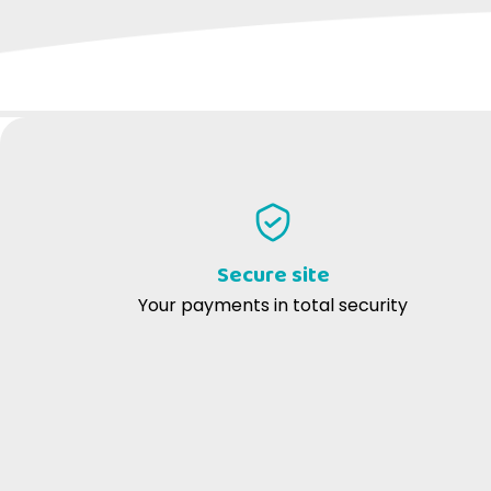
100% organic cotton
'Boja Faus
'False Executioner
WRITE YOUR REVIEW
Paco's Torino T-Shirt
Secure site
Your payments in total security