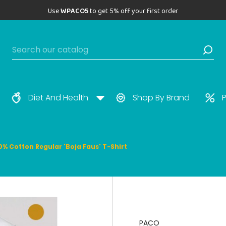
Use
WPACO5
to get 5% off your first order
Diet And Health
Shop By Brand
P
0% Cotton Regular 'Boja Faus' T-Shirt
PACO