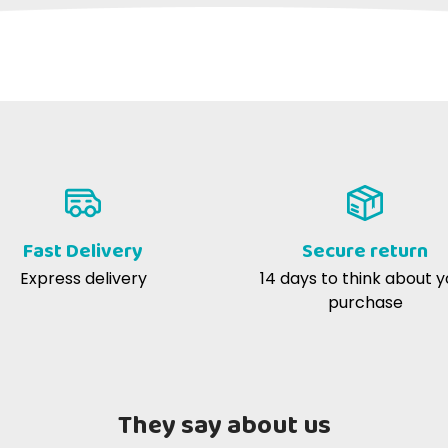
extreme astonishment, anger or disapproval
love jokes, puns and cheerfulness
Fast Delivery
Secure return
Express delivery
14 days to think about y
purchase
They say about us