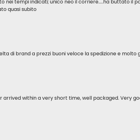
ei tempi indicati; unico neo il corriere.....ha buttato il p
to quasi subito
elta di brand a prezzi buoni veloce la spedizione e molto g
 arrived within a very short time, well packaged. Very goo