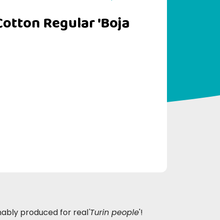
otton Regular 'Boja
inably produced for real
'Turin people
'!