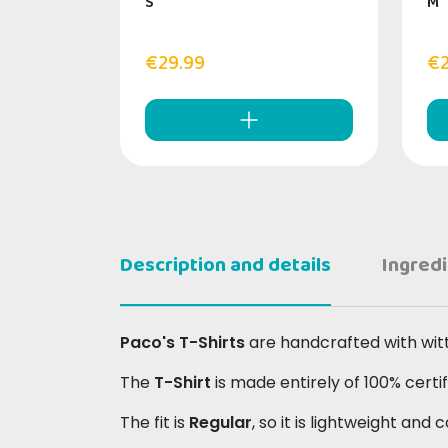
S
M
€29.99
€2
Description and details
Ingred
Paco's T-Shirts
are handcrafted with witty
The
T-Shirt
is made entirely of 100% certi
The fit is
Regular
, so it is lightweight and