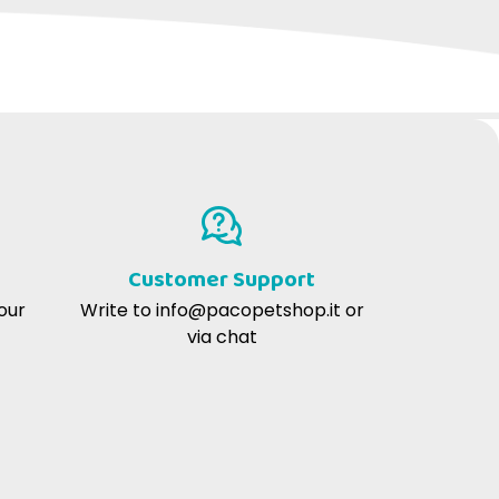
Customer Support
our
Write to
info@pacopetshop.it
or
via chat