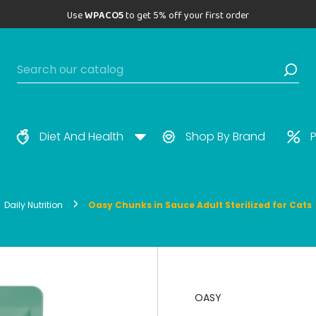
Use
WPACO5
to get 5% off your first order
Diet And Health
Shop By Brand
P
Daily Nutrition
Oasy Chunks in Sauce Adult Sterilized for Cats
OASY