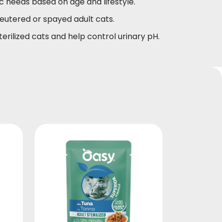
 needs based on age and lifestyle.
eutered or spayed adult cats.
erilized cats and help control urinary pH.