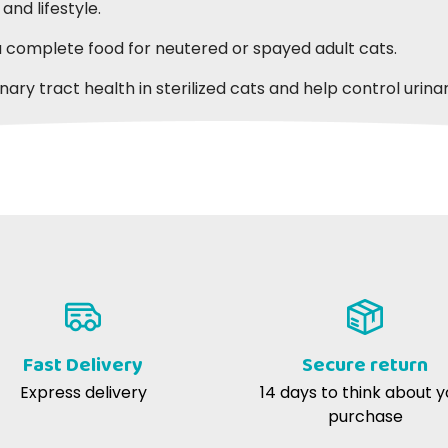
nd lifestyle.
a complete food for neutered or spayed adult cats.
ry tract health in sterilized cats and help control urina
e m
Maria Franca T
14-09-2017
 prodotto i miei gatti ne vanno
24-03-2017
Il mio gatto ne va matto!
Fast Delivery
Secure return
Express delivery
14 days to think about y
purchase