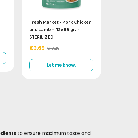
Fresh Market - Pork Chicken
and Lamb
-
12x85 gr.
-
STERILIZED
€9.69
€10.20
Let me know.
edients
to ensure maximum taste and