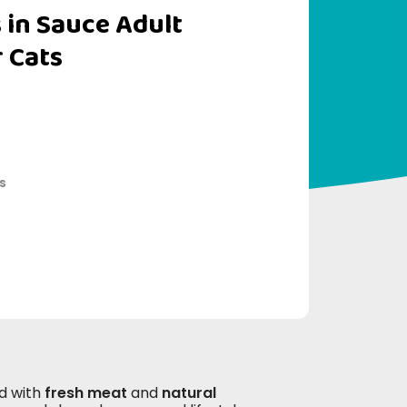
 in Sauce Adult
r Cats
s
d with
fresh meat
and
natural