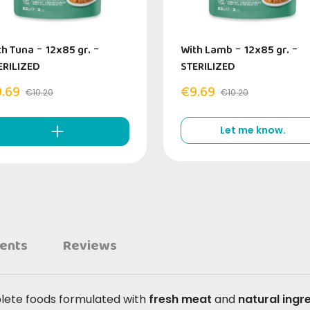
th Tuna
-
12x85 gr.
-
With Lamb
-
12x85 gr.
-
ERILIZED
STERILIZED
.69
€9.69
€10.20
€10.20
Let me know.
ients
Reviews
lete foods formulated with
fresh meat
and
natural ingr