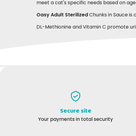
meet a cat's specific needs based on age a
Oasy Adult Sterilized
Chunks in Sauce is 
DL-Methionine and Vitamin C promote urina
WRITE YOUR REVIEW
elisa l
iren
07-04-2025
ottimo, lo compriamo e ricompriamo
Ottimo
sempre, alla gatta piace ed è comoda
matti
monodose
Secure site
Your payments in total security