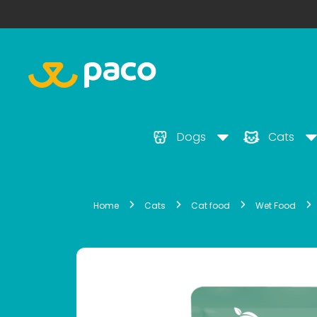
Dogs
Cats
Home
Cats
Cat food
Wet Food