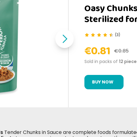
Oasy Chunks
Sterilized fo
(3)
€0.81
€0.85
Sold in packs of
12 piece
BUY NOW
's
Tender Chunks in Sauce are complete foods formulate