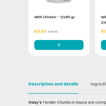
With Chicken
-
12x85 gr.
Wi
ST
€9.69
€9
€10.20
Description and details
Ingred
Oasy's
Tender Chunks in Sauce are comp