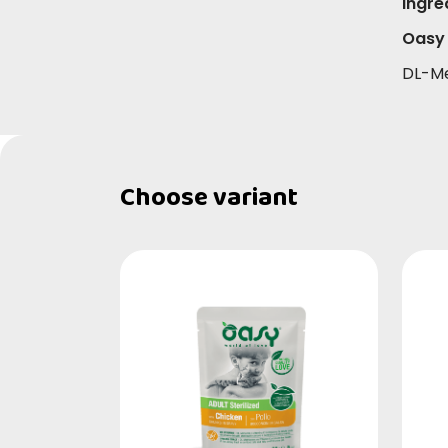
ingre
Oasy 
DL-Me
Choose variant