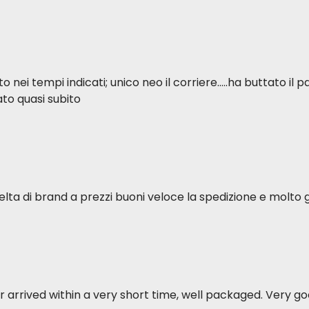
ei tempi indicati; unico neo il corriere.....ha buttato il p
to quasi subito
elta di brand a prezzi buoni veloce la spedizione e molto g
 arrived within a very short time, well packaged. Very goo