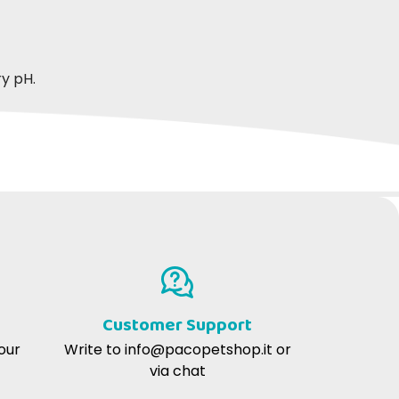
ry pH.
Customer Support
our
Write to
info@pacopetshop.it
or
via chat