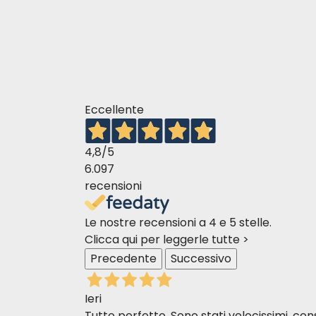
Eccellente
4,8
/5
6.097
recensioni
Le nostre recensioni a 4 e 5 stelle.
Clicca qui per leggerle tutte >
Precedente
Successivo
Ieri
Tutto perfetto. Sono stati velocissimi, cons