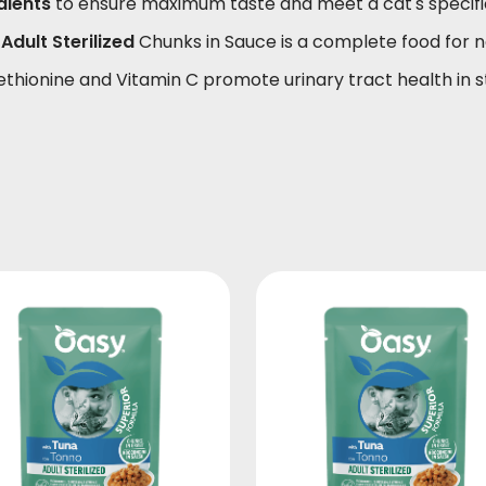
dients
to ensure maximum taste and meet a cat's specific
Adult Sterilized
Chunks in Sauce is a complete food for n
thionine and Vitamin C promote urinary tract health in st