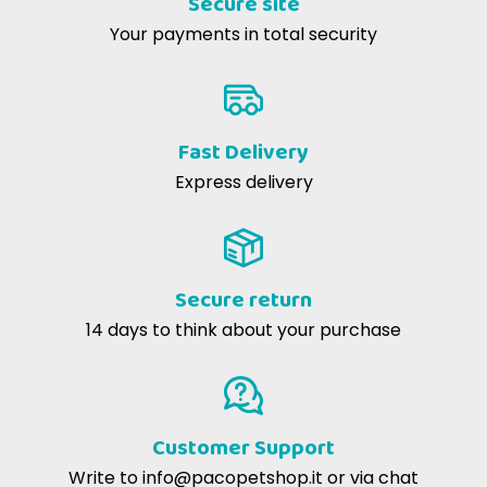
Secure site
Your payments in total security
Bruna B
23-12-2020
È stato molto spprezzato, ci hanno fedicato molto tempo
Fast Delivery
Express delivery
Secure return
14 days to think about your purchase
Customer Support
Write to
info@pacopetshop.it
or via chat