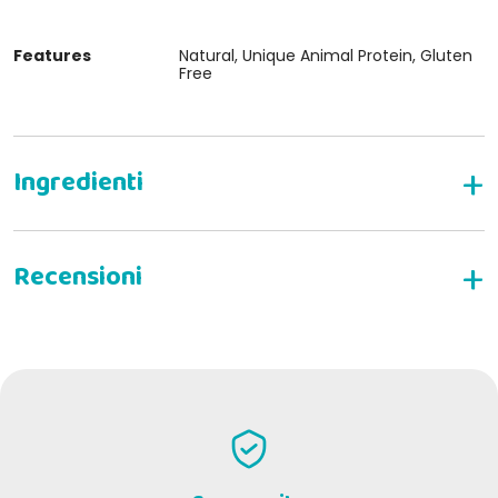
Features
Natural, Unique Animal Protein, Gluten
Free
WRITE YOUR REVIEW
Samantha P
16-05-2022
E' molto duro, avevo quasi paura per i denti, ma il mio cane ne è
andato matto.