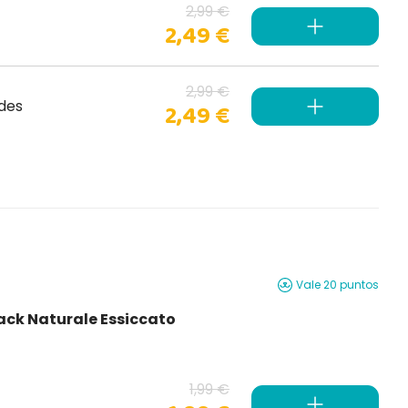
2,99 €
2,49 €
2,99 €
des
2,49 €
Vale 20 puntos
nack Naturale Essiccato
1,99 €