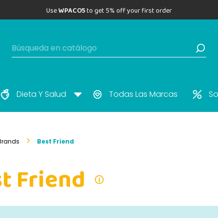
Use
WPACO5
to get 5% off your first order
Dieta Y Salud
Todas Las Marcas
So
Brands
Best Friend
t Friend