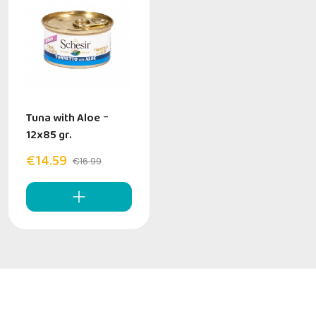
Tuna with Aloe
-
12x85 gr.
€14.59
€16.99