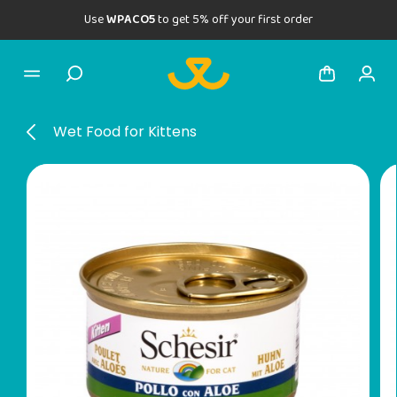
Use
WPACO5
to get 5% off your first order
Wet Food for Kittens