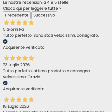
Le nostre recensioni a 4 e 5 stelle.
ferrous sulfate monohydrate
Clicca qui per leggerle tutte >
35 mg
Precedente
Successivo
manganous sulfate
monohydrate 13 mg
potassium iodide 10 mg
5 Giorni Fa
copper sulfate pentahydrate
Tutto perfetto. Sono stati velocissimi, consigliato.
3 mg
Acquirente verificato
Analytical Components.
Protein 11%
crude oils and fats 1.5%
23 Luglio 2026
crude fiber 0.5%
Tutto perfetto, ottimo prodotto e consegna
crude ash 1%
velocissima. Grazie.
moisture 85%
86.4 kcal/100 g
Acquirente verificato
18 Luglio 2026