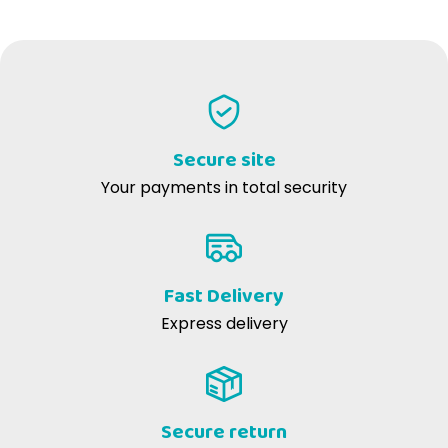
WRITE YOUR REVIEW
maria d
14-05-2020
buongiorno sempre ottimi prodotti. grazie
Secure site
Angelo Q
25-03-2020
Your payments in total security
Ovviamente la valutazione è riferita al prodotto acquistato l'ultima
volta in quanto quello acquistato in questi giorni non può ancora
essere valutabile. OTTIMO
Fast Delivery
Express delivery
Carlo M
19-12-2019
L'utilizzo è comodo e non ci si sporca le mani
Angelo Q
03-12-2019
Secure return
Sembra che i miei amici a quattro zampe non hanno rigetti di