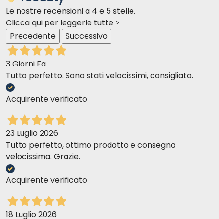
Claudia Ellen P
05-04-2019
Le nostre recensioni a 4 e 5 stelle.
Lo uso da anni sui miei mici e finora mai avuto problemi di pulci o
Clicca qui per leggerle tutte >
altri”ospiti”!
Precedente
Successivo
Anna B
22-01-2019
3 Giorni Fa
Buono l ho sempre usato x i miei gatti
Tutto perfetto. Sono stati velocissimi, consigliato.
Acquirente verificato
Silvia P
10-01-2019
Il top, pratico e comodo. Pelo asciutto dopo poco e sano.
23 Luglio 2026
Tutto perfetto, ottimo prodotto e consegna
Enrico S
velocissima. Grazie.
09-07-2018
ottimo prodotto, fa bene la propria funzione, a prezzo conveniente
Acquirente verificato
Roberto P
03-04-2018
18 Luglio 2026
Marca che non ha bisogno di presentazione, facile utilizzo,