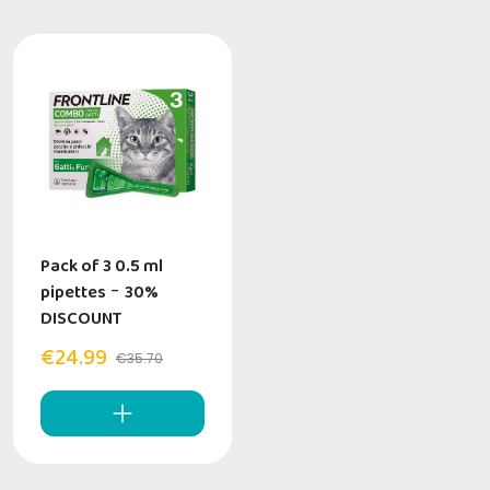
Pack of 3 0.5 ml
pipettes
-
30%
DISCOUNT
€24.99
€35.70