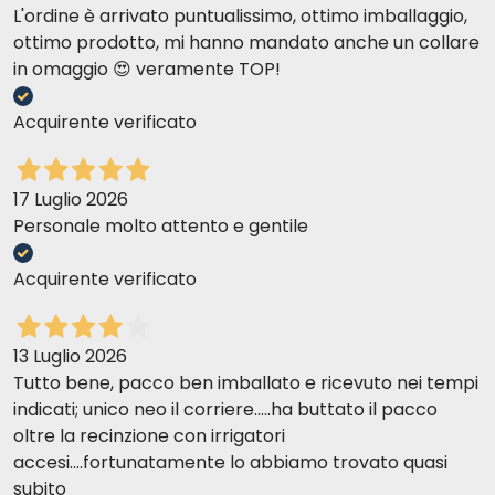
L'ordine è arrivato puntualissimo, ottimo imballaggio,
protezione garantita.
ottimo prodotto, mi hanno mandato anche un collare
in omaggio 😍 veramente TOP!
Angelo Q
17-11-2017
Acquirente verificato
Il prodotto non ha creato alcun tipo di problema ed ha svolto
efficacemente il proprio compito
17 Luglio 2026
Personale molto attento e gentile
Silvia P
16-11-2017
Il migliore in assoluto. davvero non lo cambio.
Acquirente verificato
Margherita N
05-09-2017
13 Luglio 2026
E' un prodotto che uso da parecchi anni e non lo cambierei con
Tutto bene, pacco ben imballato e ricevuto nei tempi
nessun altro!
indicati; unico neo il corriere.....ha buttato il pacco
oltre la recinzione con irrigatori
accesi....fortunatamente lo abbiamo trovato quasi
Diletta M
21-08-2017
subito
Prodotto adatto quasi esclusivamente agli animali che abitano