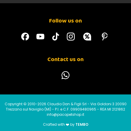
sempre trovata bene
Follow us on
Laura F
23-02-2017
ottimo
Moira F
23-02-2017
Contact us on
Prodotto ottimo e profondamente utile per evitare il rischio di
dermatiti
Angelo Q
08-02-2017
Prodotto già acquistato altre volte, fino ad ora non ha mai deluso.
Copyright © 2010-2026 Claudio Dan & Figli Srl - Via Goldoni 3 20090
Trezzano sul Naviglio (MI) - P.I. e C.F. 09909480965 - REA MI 2121862
Francesca R
25-10-2016
info@pacopetshop.it
Ottimo
Crafted with ❤️ by
TEMBO