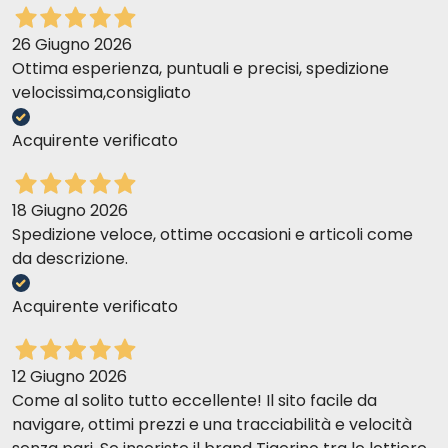
Mariangela G
26-06-2017
26 Giugno 2026
prezzo ottimo spedizione ultraveloce!!!!!
Ottima esperienza, puntuali e precisi, spedizione
velocissima,consigliato
MONICA R
23-06-2017
Acquirente verificato
PRODOTTI GIA' CONOSCIUTI ED USATI
18 Giugno 2026
patrizia o
12-06-2017
Spedizione veloce, ottime occasioni e articoli come
Ho un gatto che vive tra casa e giardino e FrontLine combo per
da descrizione.
gatti è ideale per tutto l'anno. Protezione completa.
Acquirente verificato
mariele d
29-05-2017
Ottimo prodotto.
12 Giugno 2026
Come al solito tutto eccellente! Il sito facile da
navigare, ottimi prezzi e una tracciabilità e velocità
Maria Grazia S
26-05-2017