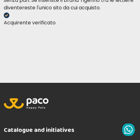
senza pari. Se inseriste il brand Tigerino tra le lettiere
Eccellente!!!
diventereste l'unico sito da cui acquisto.
Acquirente verificato
Debora b
12-05-2017
EFFICIENTE
Marina t
10-05-2017
Offerta buona
Cristina F
19-04-2017
Ottimo prodotto!
Claudia Ellen P
19-04-2017
Prodotto ottimo
Catalogue and initiatives