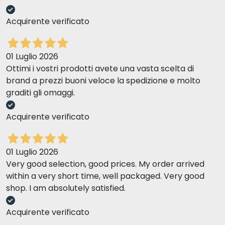
solo in casa. Ottimo prezzo su questo sito.
Acquirente verificato
Maria Grazia S
20-08-2017
01 Luglio 2026
ottimi
Ottimi i vostri prodotti avete una vasta scelta di
brand a prezzi buoni veloce la spedizione e molto
graditi gli omaggi.
meri c
03-08-2017
per il mio gatto eccelente
Acquirente verificato
Manuel M
15-07-2017
01 Luglio 2026
Buon prodotto
Very good selection, good prices. My order arrived
within a very short time, well packaged. Very good
shop. I am absolutely satisfied.
Sara p
29-06-2017
Perfetto
Acquirente verificato