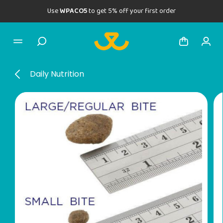
Use
WPACO5
to get 5% off your first order
Daily Nutrition