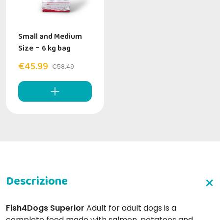
Small and Medium
Size
-
6 kg bag
€45.99
€58.49
Fish4Dogs Superior
Adult for adult dogs is a
complete food made with salmon, potatoes and