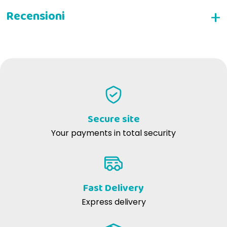
WRITE YOUR REVIEW
Michele A
12-08-2020
ADULT
Indispensabile per cani primitivi come lo Shiba o per quello che
necessitano di dieta a base di pesce. Non contiene cereali che
Secure site
creano sempre tanti problemi.
Your payments in total security
Marco R
11-05-2017
Cibo molto apprezzato e goloso, il mio cane ne va matto!
Fast Delivery
Express delivery