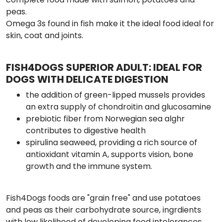
peas.
Omega 3s found in fish make it the ideal food ideal for
skin, coat and joints.
FISH4DOGS SUPERIOR ADULT: IDEAL FOR
DOGS WITH DELICATE DIGESTION
the addition of green-lipped mussels provides
an extra supply of chondroitin and glucosamine
prebiotic fiber from Norwegian sea alghr
contributes to digestive health
spirulina seaweed, providing a rich source of
antioxidant vitamin A, supports vision, bone
growth and the immune system.
Fish4Dogs foods are "grain free" and use potatoes
and peas as their carbohydrate source, ingrdients
with low likelihood of developing food intolerances.