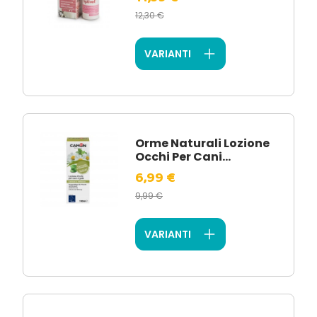
12,30 €
VARIANTI
Orme Naturali Lozione
Occhi Per Cani...
6,99 €
9,99 €
VARIANTI