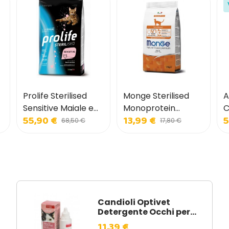
Prolife Sterilised
Monge Sterilised
A
Sensitive Maiale e
Monoprotein
C
55,90 €
13,99 €
5
Riso per Gatti
Anatra per Gatti
V
68,50 €
17,80 €
Candioli Optivet
Detergente Occhi per...
11,39 €