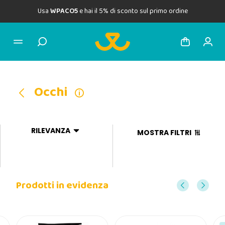
Usa
WPACO5
e hai il 5% di sconto sul primo ordine
Occhi
RILEVANZA
MOSTRA FILTRI
Prodotti in evidenza