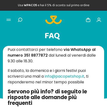
Usa
WPACO5
e hai il 5% di sconto sul primo ordine
FAQ
Puoi contattarci per telefono
via WhatsApp al
numero
351 8877872
dal lunedi al venerdi dalle
9.30 alle 18.30.
Il sabato, la domenica e i giorni festivi puoi
scriverci una mail a
info@pacopetshop.it
, ti
risponderemo nel minor tempo possibile
Servono più info? di seguito le
risposte alle domande più
frequenti