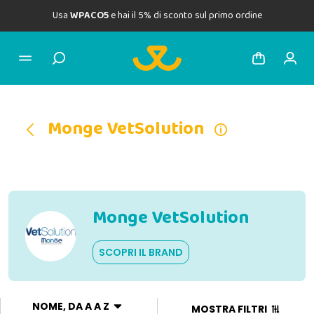
Usa
WPACO5
e hai il 5% di sconto sul primo ordine
Monge VetSolution
Monge VetSolution
SCOPRI IL BRAND
NOME, DA A A Z
MOSTRA FILTRI