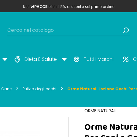
Usa
WPACO5
e hai il 5% di sconto sul primo ordine
Dieta E Salute
Tutti I Marchi
C
el Cane
Pulizia degli occhi
Orme Naturali Lozione Occhi Per 
ORME NATURALI
Orme Natural