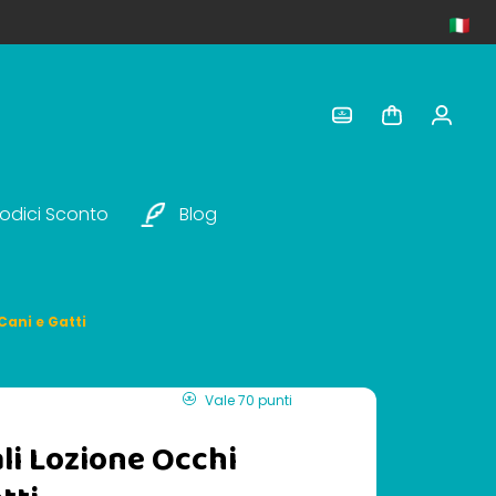
odici Sconto
Blog
Cani e Gatti
Vale 70 punti
i Lozione Occhi