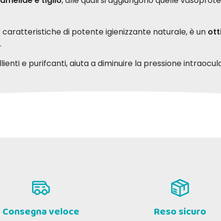
mamelide e tiglio
, alle quali si aggiungono quelle vasoprote
 caratteristiche di potente igienizzante naturale, è un
ott
.
ienti e purifcanti, aiuta a diminuire la pressione intraocul
a sterile
 i condotti lacrimali
 C
Barbara V
29-01-2018
03-0
odotto sembra valido: ho appena
perfetto
ozione può essere impiegata anche come bagno oculare rinfr
iato a usarlo. La linea Orme
li ha sempre prodotti validi
Consegna veloce
Reso sicuro