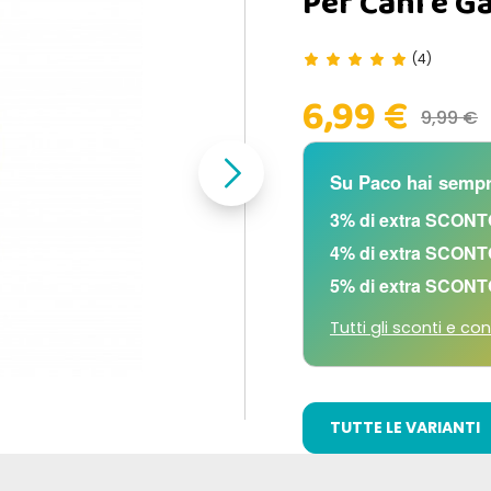
Per Cani e Ga
(4)
6,99 €
9,99 €
Su Paco hai sempr
3% di extra SCONT
4% di extra SCONT
5% di extra SCONT
Tutti gli sconti e con
TUTTE LE VARIANTI