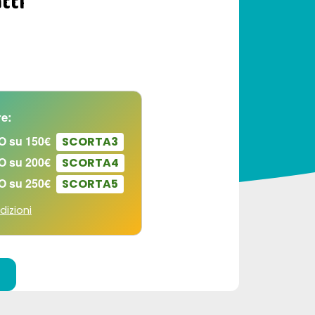
tti
e:
O su 150€
SCORTA3
O su 200€
SCORTA4
O su 250€
SCORTA5
dizioni