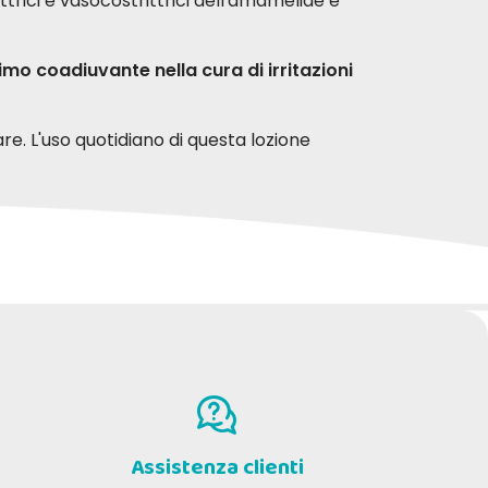
ttrici e vasocostrittrici dell'amamelide e
imo coadiuvante nella cura di irritazioni
are. L'uso quotidiano di questa lozione
Sabatina U
8-2017
04-04-2017
escante
Veramente ottimo .
Assistenza clienti