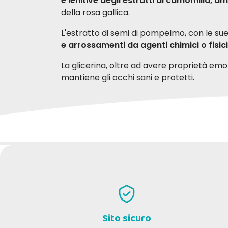
e lenitive degli estratti di camomilla, a
della rosa gallica.
L'estratto di semi di pompelmo, con le sue
e arrossamenti da agenti chimici o fisici
La glicerina, oltre ad avere proprietà emoll
mantiene gli occhi sani e protetti.
Semplicità
Cosa contiene
SCRIVI LA TUA RECENSIONE
1. Versare una piccola quantità su una garz
2. Tamponare delicatamente le palpebre e
Benefici
Paolo M
Erica
10-07-2020
Il valore in più
Ho eseguito varie applicazioni e il
Il pr
In assenza di lesioni e di infezioni, la l
problema agli occhi del mio cane è
cominc
sparito.
natura
Ingredients
Sito sicuro