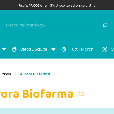
Usa
WPACO5
e hai il 5% di sconto sul primo ordine
Dieta E Salute
Tutti I Marchi
C
Brands
Aurora Biofarma
ora Biofarma