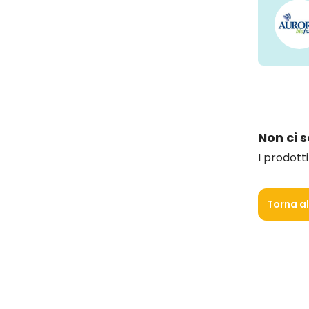
Non ci 
I prodott
Torna a