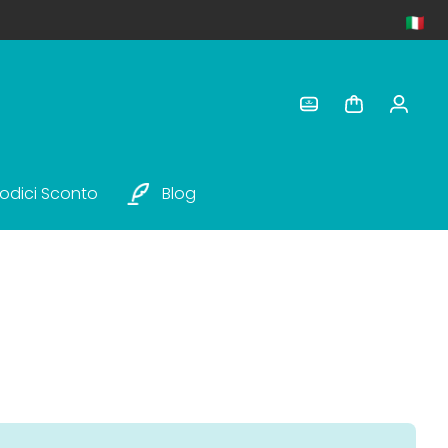
odici Sconto
Blog