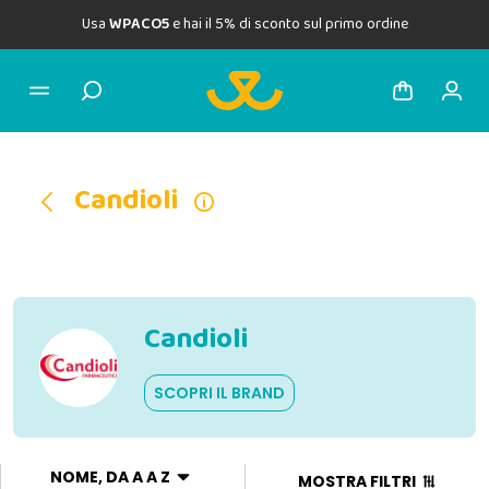
Usa
WPACO5
e hai il 5% di sconto sul primo ordine
Candioli
Candioli
SCOPRI IL BRAND
NOME, DA A A Z
MOSTRA FILTRI