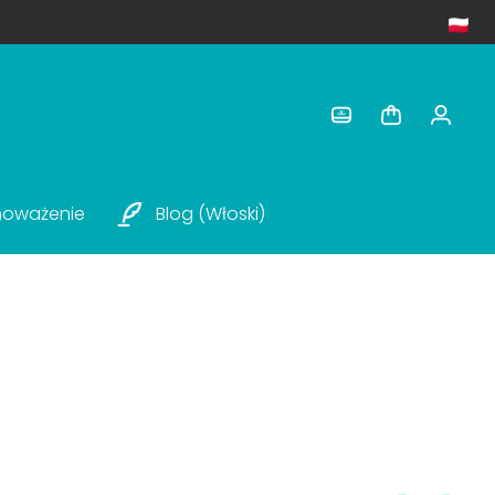
noważenie
Blog (włoski)