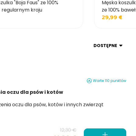
ulka "Boja Faus" ze 100%
Męska koszulka
 regularnym kroju
ze 100% baweł
29,99 €
DOSTĘPNE
Warte 110 punktów
ia oczu dla psów i kotów
12,30 €