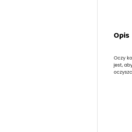
Opis
Oczy ko
jest, a
oczysz