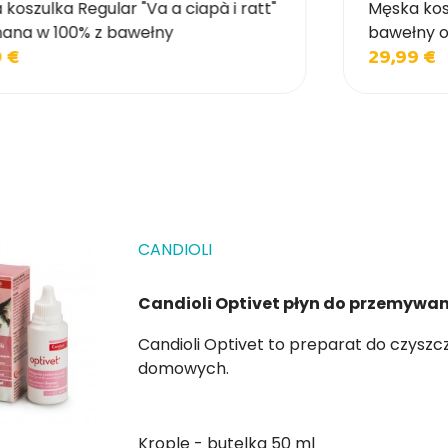
koszulka Regular "Va a ciapà i ratt"
Męska kosz
ana w 100% z bawełny
bawełny o
9 €
29,99 €
CANDIOLI
Candioli Optivet płyn do przemywan
Candioli Optivet to preparat do czyszczenia oczu dla psów, kotów i innych zwierząt
domowych.
Krople - butelka 50 ml