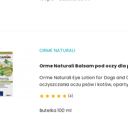
ORME NATURALI
Orme Naturali Balsam pod oczy dla 
Orme Naturali Eye Lotion for Dogs and Cats Naturalny balsam do oczu, idealny do
oczyszczania oczu psów i kotów, oparty jest na kojących i łagodzących 
rumianku, oczaru wirginijskiego i wycią
(4)
naczynia krwionośne właściwościach...
Butelka 100 ml