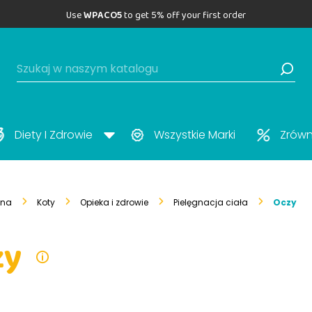
Use
WPACO5
to get 5% off your first order
Diety I Zdrowie
Wszystkie Marki
Zrów
wna
Koty
Opieka i zdrowie
Pielęgnacja ciała
Oczy
zy