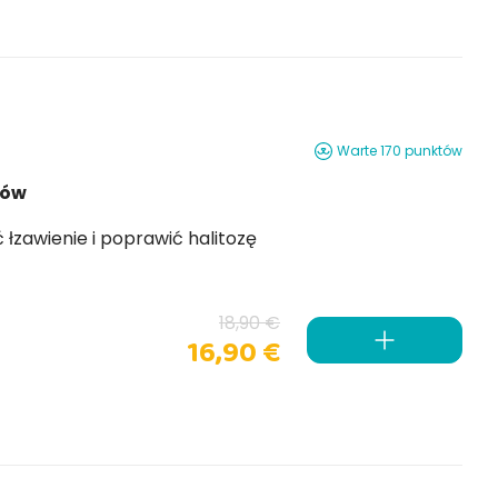
Warte 170 punktów
sów
Orme Naturali Hybrid pomaga złagodzić łzawienie i poprawić halitozę
18,90 €
16,90 €