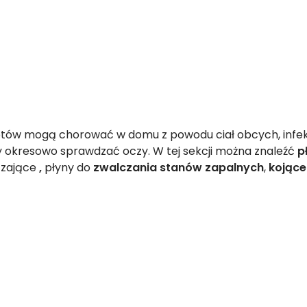
tów mogą chorować w domu z powodu ciał obcych, infekcj
by okresowo sprawdzać oczy. W tej sekcji można znaleźć
p
czające
,
płyny do
zwalczania stanów zapalnych
,
kojące