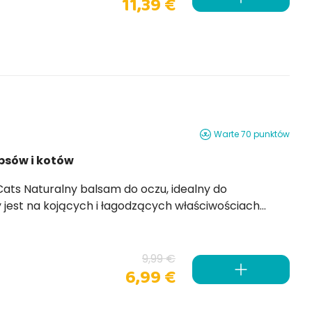
11,39 €
Warte 70 punktów
psów i kotów
właściwościach
gu z lipy , a także wazoprotekcyjnych i zwężających
9,99 €
6,99 €