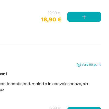
animali anziani o in convalescenza, assicura massima assorbenza e stabilità grazie al fondo...
19,90 €
18,90 €
Vale 80 punti
ani
ani incontinenti, malati o in convalescenza, sia
12 pz
8,99 €