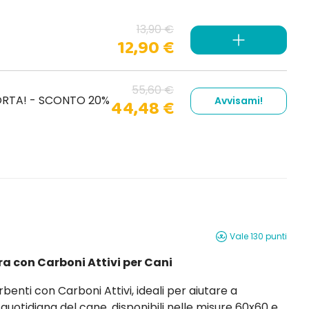
alizzare gli odori e mantenere l’ambiente sempre
13,90 €
12,90 €
55,60 €
CORTA! - SCONTO 20%
Avvisami!
44,48 €
Vale 130 punti
ra con Carboni Attivi per Cani
 disponibili nelle misure 60x60 e