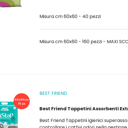
profumazione delicata, aiutano a neutr
fresco. Mini-FAQ A...
Misura cm 60x60 - 40 pezzi
Misura cm 60x60 - 160 pezzi - MAXI S
BEST FRIEND
Best Friend Tappetini Assorbenti Ext
Best Friend Tappetini igienici superassorbenti con Carboni Attivi, ideali per aiutare a
controllare i cattivi odori nella gestione quotidiana del cane.