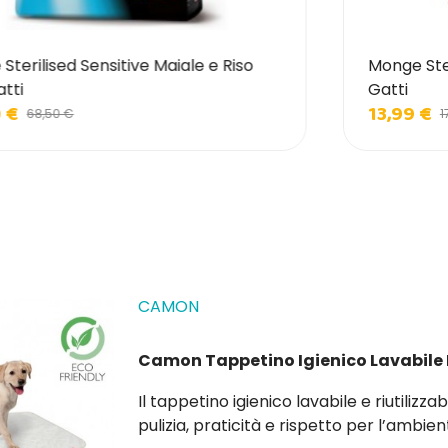
e Sterilised Sensitive Maiale e Riso
Monge Ste
tti
Gatti
 €
13,99 €
68,50 €
1
CAMON
Camon Tappetino Igienico Lavabile Ri
Il tappetino igienico lavabile e riutilizzabile Camon è la scelta ideale per chi vuole combinare
pulizia, praticità e rispetto per l’ambien