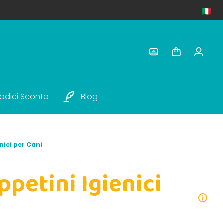
odici Sconto
Blog
nici per Cani
ppetini Igienici