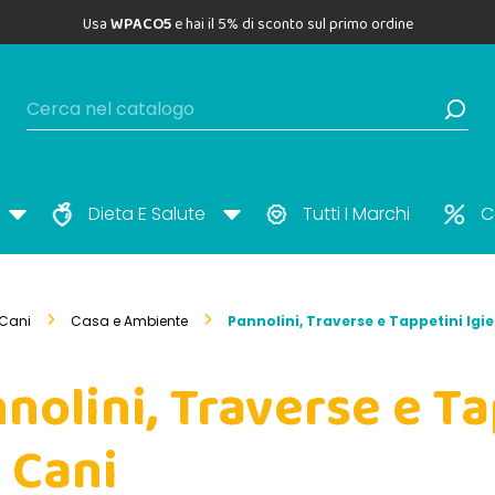
Usa
WPACO5
e hai il 5% di sconto sul primo ordine
Dieta E Salute
Tutti I Marchi
C
Cani
Casa e Ambiente
Pannolini, Traverse e Tappetini Igie
nolini, Traverse e Ta
 Cani