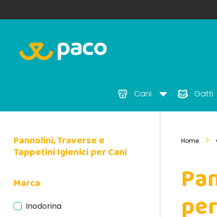
Cani
Gatti
Pannolini, Traverse e
Home
Tappetini Igienici per Cani
Pan
Marca
per
Inodorina