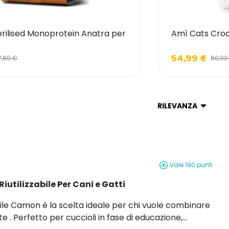
rilised Monoprotein Anatra per
Amì Cats Croc
54,99 €
7,80 €
60,90
RILEVANZA
Vale 190 punti
utilizzabile Per Cani e Gatti
te . Perfetto per cuccioli in fase di educazione,