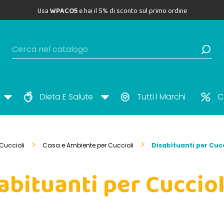
Usa
WPACO5
e hai il 5% di sconto sul primo ordine
Dieta E Salute
Tutti I Marchi
C
Cuccioli
Casa e Ambiente per Cuccioli
Disabituanti per Cucc
abituanti per Cucciol