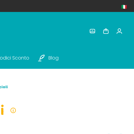
odici Sconto
Blog
ioli
i