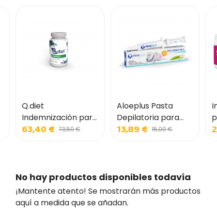
Q.diet
Aloeplus Pasta
I
Indemnización para
Depilatoria para
p
63,40 €
13,89 €
2
perros y gatos
Gatos
73,50 €
15,00 €
No hay productos disponibles todavía
¡Mantente atento! Se mostrarán más productos
aquí a medida que se añadan.