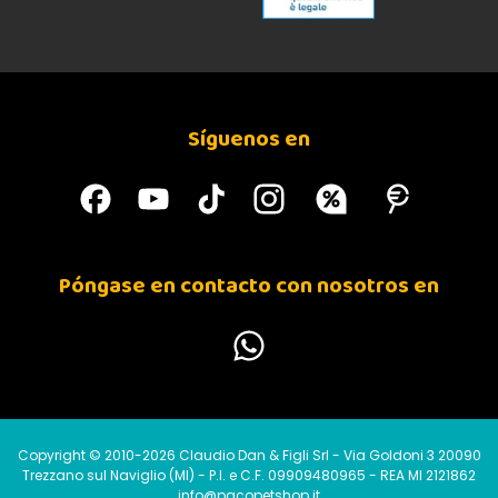
Síguenos en
Póngase en contacto con nosotros en
Copyright © 2010-2026 Claudio Dan & Figli Srl - Via Goldoni 3 20090
Trezzano sul Naviglio (MI) - P.I. e C.F. 09909480965 - REA MI 2121862
info@pacopetshop.it