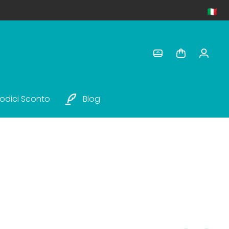
odici Sconto
Blog