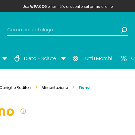
Usa
WPACO5
e hai il 5% di sconto sul primo ordine
Dieta E Salute
Tutti I Marchi
C
Conigli e Roditori
Alimentazione
Fieno
no