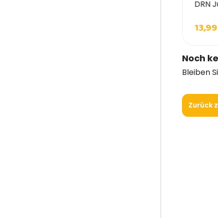
orza10 Gewichtskontrolle Aktiv für
DRN J
unde
5,90 €
13,99
45,90 €
Noch ke
Bleiben S
Zurück z