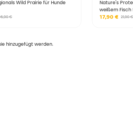
onals Wild Prairie für Hunde
Nature's Prote
weißem Fisch
17,90 €
96,90 €
21,90 
sie hinzugefügt werden.