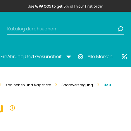
Use
WPACO5
to get 5% off your first order
ErnÄhrung Und Gesundheit
Alle Marken
Kaninchen und Nagetiere
Stromversorgung
Heu
u