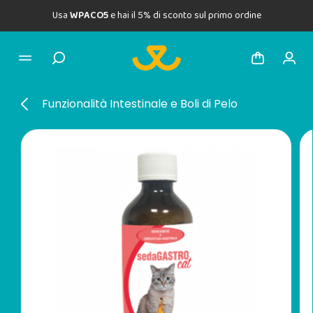
Usa
WPACO5
e hai il 5% di sconto sul primo ordine
Funzionalità Intestinale e Boli di Pelo