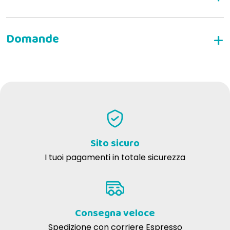
- Gastrite
- Difficoltà digestive
- Helicobacter pylori
SCRIVI LA TUA RECENSIONE
- Vomito
- Nausea
SedaGastro per gatti inoltre:
Contribuisce a ridurre i fenomeni gastro-
intestinali correlati allo stress
Contiene aloe, utile anche in caso di
Helicobacter pylori
Sito sicuro
La gastrite è un processo infiammatorio a carico
I tuoi pagamenti in totale sicurezza
dello stomaco
Consegna veloce
Spedizione con corriere Espresso