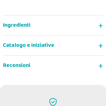
SedaGastro kann in folgenden Fällen empfohlen
werden:
- Gastritis
- Verdauungsbeschwerden
SCHREIBEN SIE EINE BEWERTUNG
- Helicobacter pylori
- Erbrechen
- Übelkeit
SedaGastro für Katzen hilft auch