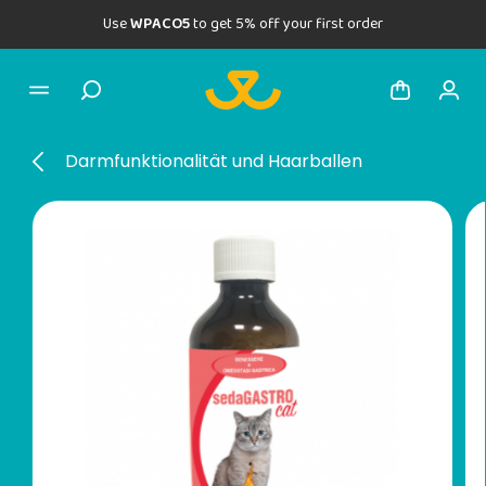
Use
WPACO5
to get 5% off your first order
Darmfunktionalität und Haarballen