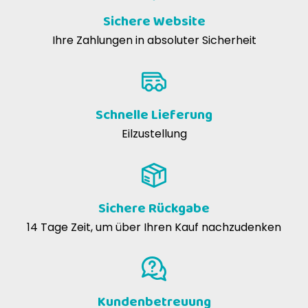
Sichere Website
Hilft, stressbedingte gastrointestinale
Ihre Zahlungen in absoluter Sicherheit
Phänomene zu reduzieren
Enthält Aloe, auch nützlich bei Helicobacter
pylori
Gastritis ist ein entzündlicher Prozess des Magens
Schnelle Lieferung
Eilzustellung
Sichere Rückgabe
14 Tage Zeit, um über Ihren Kauf nachzudenken
Kundenbetreuung