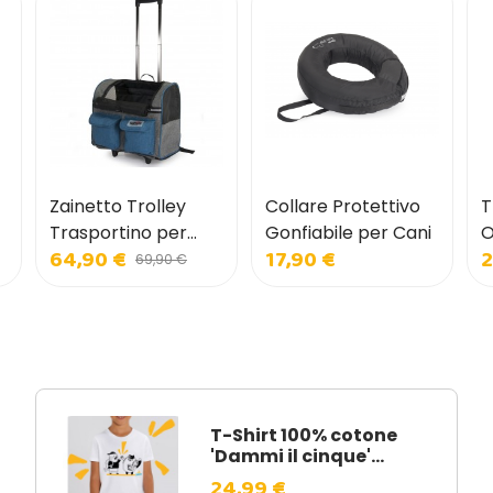
Zainetto Trolley
Collare Protettivo
T
Trasportino per
Gonfiabile per Cani
O
64,90 €
17,90 €
2
Cani e Gatti con
p
69,90 €
Tasche Frontali
T-Shirt 100% cotone
'Dammi il cinque'...
24,99 €