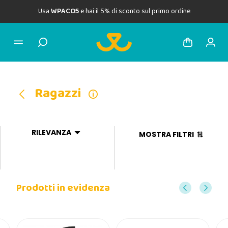
Usa
WPACO5
e hai il 5% di sconto sul primo ordine
Ragazzi
RILEVANZA
MOSTRA FILTRI
Prodotti in evidenza